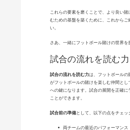
これらの要素を磨くことで、より良い賭
むための基盤を築くために、これからご
い。
さあ、一緒にフットボール賭けの世界を
試合の流れを読む力
試合の流れを読む力
は、フットボールの
がフットボールの賭けを楽しむ仲間とし
への鍵になります。試合の展開を正確に
ことができます。
試合前の準備
として、以下の点をチェッ
両チームの最近のパフォーマンス