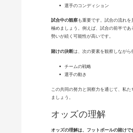
選手のコンディション
試合中の観察
も重要です。試合の流れを
極めましょう。例えば、試合の前半であ
勢いが続く可能性が高いです。
賭けの決断
は、次の要素を観察しながら
チームの戦略
選手の動き
この共同の努力と洞察力を通じて、私た
ましょう。
オッズの理解
オッズの理解は、フットボールの賭けで