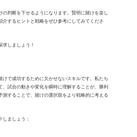
けの判断を下せるようになります。賢明に賭けを楽し
紹介するヒントと戦略をぜひ参考にしてみてくださ
探求しましょう！
賭けで成功するために欠かせないスキルです。私たち
て、試合の動きや変化を瞬時に理解することが、勝利
予測することで、賭けの選択肢をより戦略的に考える
クしましょう：