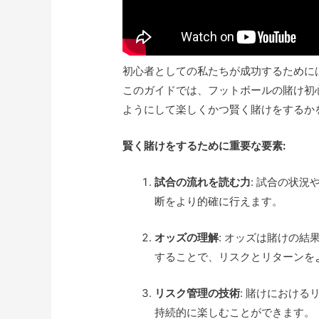
初心者としての私たちが成功するために
このガイドでは、フットボールの賭け初
ようにして楽しくかつ賢く賭けをするか
賢く賭けをするために重要な要素:
試合の流れを読む力
: 試合の状
断をより的確に行えます。
オッズの理解
: オッズは賭けの
することで、リスクとリターンを
リスク管理の技術
: 賭けにおけ
持続的に楽しむことができます。