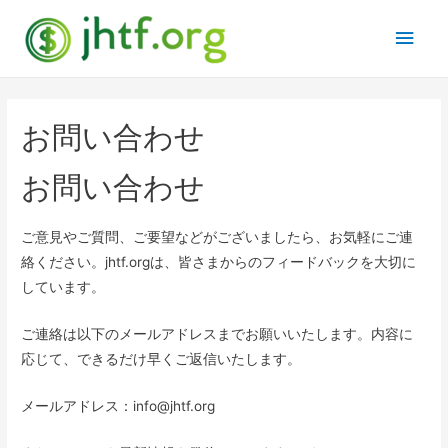
Main
Men
お問い合わせ
お問い合わせ
ご意見やご質問、ご要望などがございましたら、お気軽にご連
絡ください。jhtf.orgは、皆さまからのフィードバックを大切に
しています。
ご連絡は以下のメールアドレスまでお願いいたします。内容に
応じて、できるだけ早くご返信いたします。
メールアドレス：
info@jhtf.org