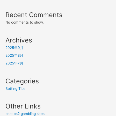
Recent Comments
No comments to show.
Archives
2025年9月
2025年8月
2025年7月
Categories
Betting Tips
Other Links
best cs2 gambling sites