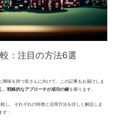
較：注目の方法6選
に興味を持つ皆さんに向けて、この記事をお届けしま
く、戦略的なアプローチが成功の鍵
を握ります。
比較し、それぞれの特徴と活用方法を詳しく解説しま
ます：