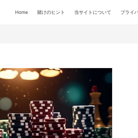
Home
賭けのヒント
当サイトについて
プライ