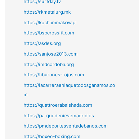
https://surfday.tv
https://rkmetalurg.mk
https://kochammakow.pl
https://bsbcrossfit.com
https://asdes.org
https://sanjose2013.com
https://imdcordoba.org
https://tiburones-rojos.com
https://lacarreraenlaquetodosganamos.co
m
https://quattroerabaishada.com
https://parquedenievemadrid.es
https://pmdeportesventadebanos.com
https://boxeo-boxing.com