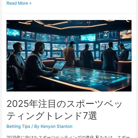
ベ
Read More »
ッ
テ
ィ
ン
グ
ガ
イ
ド：
初
心
者
が
2025年注目のスポーツベッ
学
ぶ
ティングトレンド7選
べ
き
Betting Tips
/ By
Kenyon Stanton
5
2025年に向けたスポーツベッティングの進化 私たちは、スポー