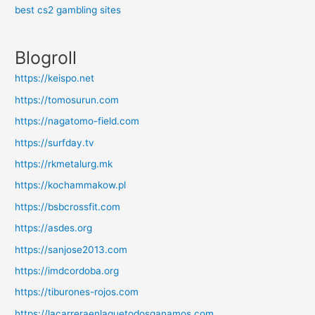
best cs2 gambling sites
Blogroll
https://keispo.net
https://tomosurun.com
https://nagatomo-field.com
https://surfday.tv
https://rkmetalurg.mk
https://kochammakow.pl
https://bsbcrossfit.com
https://asdes.org
https://sanjose2013.com
https://imdcordoba.org
https://tiburones-rojos.com
https://lacarreraenlaquetodosganamos.com