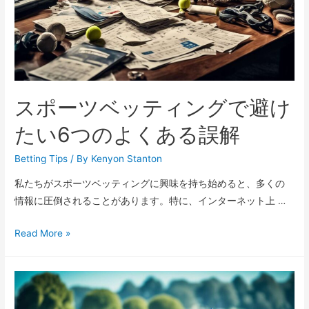
略
を
考
え
る
際
スポーツベッティングで避け
の
重
たい6つのよくある誤解
要
ポ
Betting Tips
/ By
Kenyon Stanton
イ
私たちがスポーツベッティングに興味を持ち始めると、多くの
ン
情報に圧倒されることがあります。特に、インターネット上 …
ト
8
ス
Read More »
つ
ポ
ー
ツ
ベ