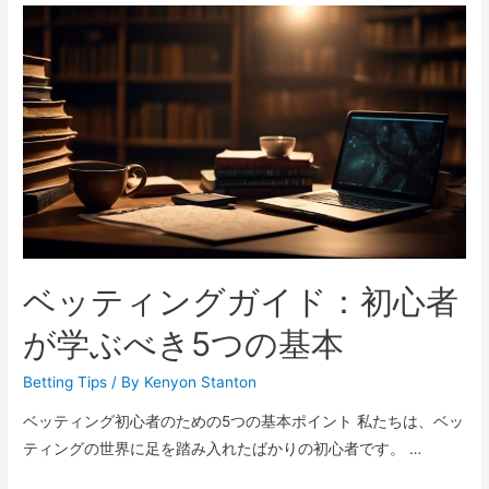
解
が
知
っ
て
お
く
べ
き
競
馬
ベッティングガイド：初心者
の
ヒ
が学ぶべき5つの基本
ン
ト
Betting Tips
/ By
Kenyon Stanton
ベッティング初心者のための5つの基本ポイント 私たちは、ベッ
ティングの世界に足を踏み入れたばかりの初心者です。 …