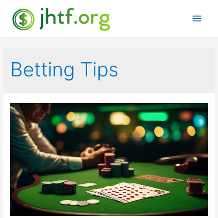
Main
Men
Betting Tips