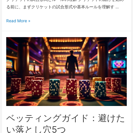
る前に、まずクリケットの試合形式や基本ルールを理解す …
初
Read More »
心
者
が
知
っ
て
お
く
べ
き
ク
リ
ベッティングガイド：避けた
ケ
ッ
い落とし穴5つ
ト