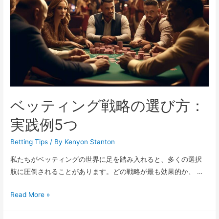
っ
て
お
く
べ
き
フ
ッ
ベッティング戦略の選び方：
ト
ボ
実践例5つ
ー
ル
Betting Tips
/ By
Kenyon Stanton
の
私たちがベッティングの世界に足を踏み入れると、多くの選択
ヒ
肢に圧倒されることがあります。どの戦略が最も効果的か、 …
ン
ト
ベ
Read More »
ッ
テ