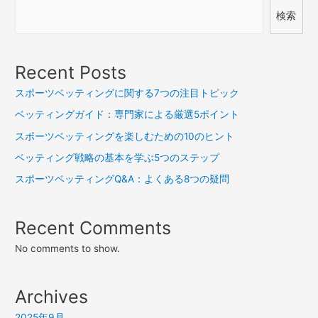
ガ
ビ
検索
イ
ゲ
ド：
ー
2025
Recent Posts
年
シ
スポーツベッティングに関する7つの注目トピック
の
ョ
ベッティングガイド：専門家による厳選5ポイント
新
ン
ル
スポーツベッティングを楽しむための10のヒント
ー
ベッティング戦略の基本を学ぶ5つのステップ
ル
スポーツベッティングQ&A：よくある8つの疑問
6
つ
Recent Comments
No comments to show.
Archives
2025年9月