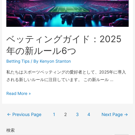
け
の
ヒ
ン
ト
ベッティングガイド：2025
と
戦
年の新ルール6つ
略
Betting Tips
/ By
Kenyon Stanton
私たちはスポーツベッティングの愛好者として、2025年に導入
される新しいルールに注目しています。 この新ルール …
ベ
Read More »
ッ
テ
投
←
Previous Page
1
2
3
4
Next Page
→
ィ
稿
ン
検索
グ
ナ