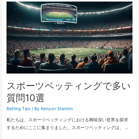
ィ
ン
グ
戦
略
の
選
び
方：
実
スポーツベッティングで多い
践
例
質問10選
5
つ
Betting Tips
/ By
Kenyon Stanton
私たちは、スポーツベッティングにおける興味深い世界を探求
するためにここに集まりました。スポーツベッティングは、 …