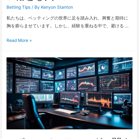
の
Betting Tips
/ By
Kenyon Stanton
賭
私たちは、ベッティングの世界に足を踏み入れ、興奮と期待に
け
胸を膨らませています。しかし、経験を重ねる中で、避ける …
の
ヒ
ベ
Read More »
ン
ッ
ト
テ
ィ
ン
グ
ガ
イ
ド：
避
け
た
い